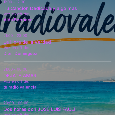
11:00 - 12:30
Tu Cancion Dedicada y algo mas
Voz en off de:
Alba Berrueco
21:00 - 23:00
La Hora de la Verdad
Voz en off de:
Dioni Dominguez
21:00 - 00:00
DEJATE AMAR
Voz en off de:
tu radio valencia
23:00 - 00:00
Dos horas con JOSÉ LUIS FAULÍ