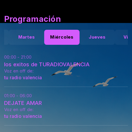
Programación
Martes
Miércoles
Jueves
Vie
00:00 - 21:00
los exitos de TURADIOVALENCIA
Voz en off de:
tu radio valencia
01:00 - 06:00
DEJATE AMAR
Voz en off de:
tu radio valencia