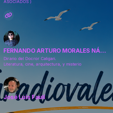
ASOCIADOS )
FERNANDO ARTURO MORALES NÁJERA
Dirario del Docror Caligari.
Literatura, cine, arquitectura, y misterio
José Luis Faulí