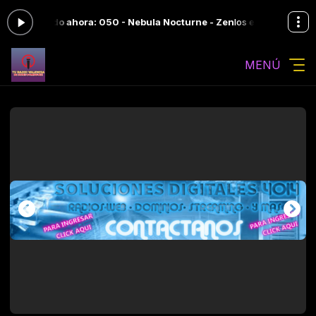
ocando ahora: 050 - Nebula Nocturne - Zen
los exitos de TURADIOVALE
MENÚ